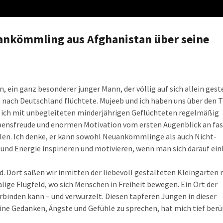
uankömmling aus Afghanistan über seine
 ein ganz besonderer junger Mann, der völlig auf sich allein gest
 nach Deutschland flüchtete. Mujeeb und ich haben uns über den TI
 ich mit unbegleiteten minderjährigen Geflüchteten regelmäßig
ebensfreude und enormen Motivation vom ersten Augenblick an fasz
ilen. Ich denke, er kann sowohl Neuankömmlinge als auch Nicht-
nd Energie inspirieren und motivieren, wenn man sich darauf einl
d. Dort saßen wir inmitten der liebevoll gestalteten Kleingärten
lige Flugfeld, wo sich Menschen in Freiheit bewegen. Ein Ort der
rbinden kann – und verwurzelt. Diesen tapferen Jungen in dieser
ine Gedanken, Ängste und Gefühle zu sprechen, hat mich tief berü