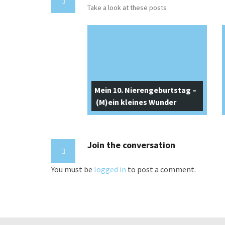
Take a look at these posts
Mein 10. Nierengeburtstag –
(M)ein kleines Wunder
Join the conversation
You must be
logged in
to post a comment.