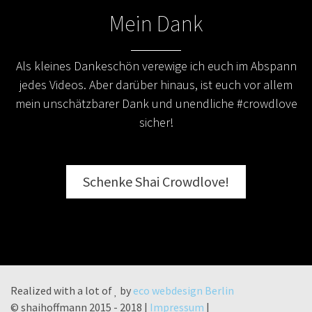
Mein Dank
Als kleines Dankeschön verewige ich euch im Abspann
jedes Videos. Aber darüber hinaus, ist euch vor allem
mein unschätzbarer Dank und unendliche #crowdlove
sicher!
Schenke Shai Crowdlove!
Realized with a lot of
by
eco webdesign Berlin
© shaihoffmann 2015 - 2018 |
Impressum
|