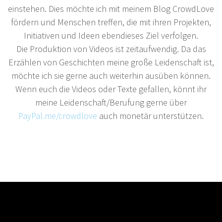
einstehen. Dies möchte ich mit meinem Blog CrowdLove
fördern und Menschen treffen, die mit ihren Projekten,
Initiativen und Ideen ebendieses Ziel verfolgen.
Die Produktion von Videos ist zeitaufwendig. Da das
Erzählen von Geschichten meine große Leidenschaft ist,
möchte ich sie gerne auch weiterhin ausüben können.
Wenn euch die Videos oder Texte gefallen, könnt ihr
meine Leidenschaft/Berufung gerne über
PayPal.me/crowdlove
auch monetär unterstützen.