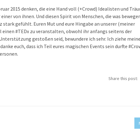
ruar 2015 denken, die eine Hand voll (+Crowd) Idealisten und Trä
 einer von ihnen. Und diesen Spirit von Menschen, die was bewege
z stark gefühlt. Euren Mut und eure Hingabe an unserer (meiner
inen ‪#‎TEDx‬ zu veranstalten, obwohl ihr anfangs seitens der
Unterstützung gestoßen seid, bewundere ich sehr. Ich ziehe mein
danke euch, dass ich Teil eures magischen Events sein durfte ‪#‎Cro
Personen.
Share this post: