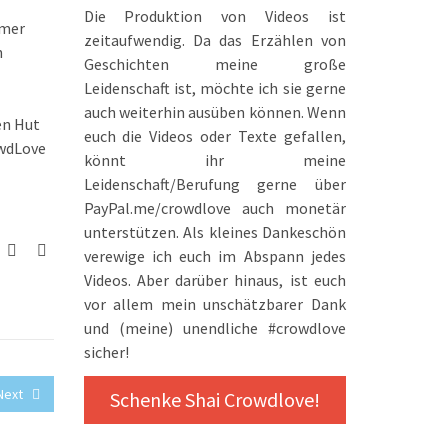
Die Produktion von Videos ist
umer
zeitaufwendig. Da das Erzählen von
n
Geschichten meine große
Leidenschaft ist, möchte ich sie gerne
auch weiterhin ausüben können. Wenn
en Hut
euch die Videos oder Texte gefallen,
wdLove‬
könnt ihr meine
Leidenschaft/Berufung gerne über
PayPal.me/crowdlove
auch monetär
unterstützen. Als kleines Dankeschön
verewige ich euch im Abspann jedes
Videos. Aber darüber hinaus, ist euch
vor allem mein unschätzbarer Dank
und (meine) unendliche #crowdlove
sicher!
Next
Schenke Shai Crowdlove!