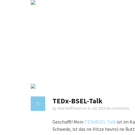
TEDx-BSEL-Talk
by
Shai Hoffmann
on 4. Juli 2015
No comments
Geschafft! Mein
TEDxBSEL-Talk
ist im Ka
Schwede, ist das ne Hitze heute) ne Butt