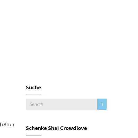
Videos
Kontakt
Schenke Shai Crowdlove
Suche
 (Alter
Schenke Shai Crowdlove