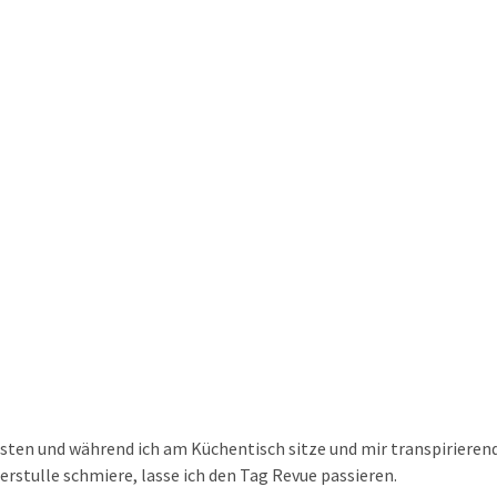
Home
Blog
Blog
sten und während ich am Küchentisch sitze und mir transpirierend
erstulle schmiere, lasse ich den Tag Revue passieren.