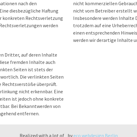
mationen nach den
nicht kommerziellen Gebrauch g
Eine diesbezügliche Haftung
nicht vom Betreiber erstellt 
ner konkreten Rechtsverletzung
Insbesondere werden Inhalte D
 Rechtsverletzungen werden
trotzdem auf eine Urheberrec
einen entsprechenden Hinweis
werden wir derartige Inhalte
 Dritter, auf deren Inhalte
 diese fremden Inhalte auch
nkten Seiten ist stets der
wortlich. Die verlinkten Seiten
 Rechtsverstöße überprüft.
rlinkung nicht erkennbar. Eine
eiten ist jedoch ohne konkrete
tbar. Bei Bekanntwerden von
mgehend entfernen.
Realized with a lot of
by
eco webdesign Berlin