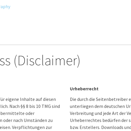
raphy
s (Disclaimer)
Urheberrecht
ür eigene Inhalte auf diesen
Die durch die Seitenbetreiber 
ich. Nach §§ 8 bis 10 TMG sind
unterliegen dem deutschen Urh
 übermittelte oder
Verbreitung und jede Art der 
n oder nach Umständen zu
Urheberrechtes bedürfen der s
weisen. Verpflichtungen zur
bzw. Erstellers. Downloads und 